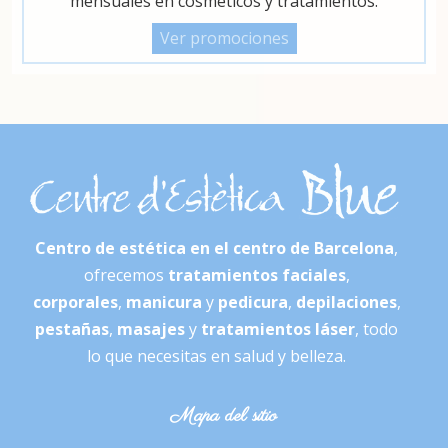
mensuales en cosméticos y tratamientos.
Ver promociones
Centro de estética en el centro de Barcelona
,
ofrecemos
tratamientos faciales
,
corporales
,
manicura
y
pedicura
,
depilaciones
,
pestañas
,
masajes
y
tratamientos láser
, todo
lo que necesitas en salud y belleza.
Mapa del sitio