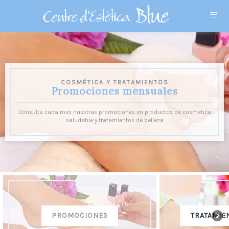
≡
COSMÉTICA Y TRATAMIENTOS
SALUD Y BELLEZA
Promociones mensuales
Tratamientos faciales
Consulta cada mes nuestras promociones en productos de cosmética
Consulta todos nuestros tratamientos faciales, disponemos de una
gran variedad según tus preferencias o necesidades
saludable y tratamientos de belleza
TRATAMIENTOS FACIALES
TRATAMIEN