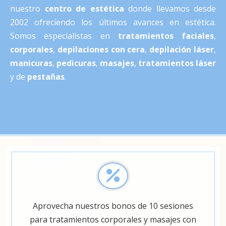
nuestro
centro de estética
donde llevamos desde
2002 ofreciendo los últimos avances en estética.
Somos especialistas en
tratamientos faciales
,
corporales
,
depilaciones con cera
,
depilación láser
,
manicuras
,
pedicuras
,
masajes
,
tratamientos láser
y de
pestañas
.
Aprovecha nuestros bonos de 10 sesiones
para tratamientos corporales y masajes con