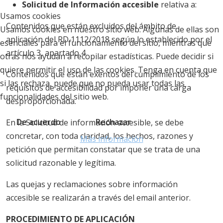
Solicitud de Información accesible
relativa a:
Usamos cookies
Contenidos que están excluidos del ámbito de
Usamos cookies en nuestro sitio web. Algunas de ellas son
aplicación del RD 1112/2018 según lo establecido por el
esenciales para el funcionamiento del sitio, mientras que
artículo 3, apartado 4
otras nos ayudan a recopilar estadísticas. Puede decidir si
quiere permitir el uso de las cookies. Tenga en cuenta que
Contenidos que están exentos del cumplimiento de los
si las rechaza, puede que no pueda usar todas las
requisitos de accesibilidad por imponer una carga
funcionalidades del sitio web.
desproporcionada.
De acuerdo
Rechazar
En la Solicitud de información accesible, se debe
concretar, con toda claridad, los hechos, razones y
Más información
petición que permitan constatar que se trata de una
solicitud razonable y legítima.
Las quejas y reclamaciones sobre información
accesible se realizarán a través del email anterior.
PROCEDIMIENTO DE APLICACIÓN