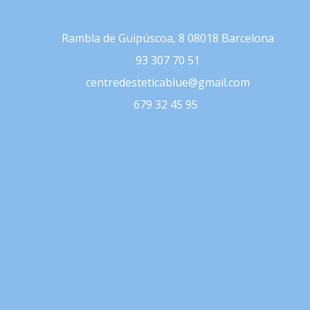
Rambla de Guipúscoa, 8
08018 Barcelona
93 307 70 51
centredesteticablue@gmail.com
679 32 45 95