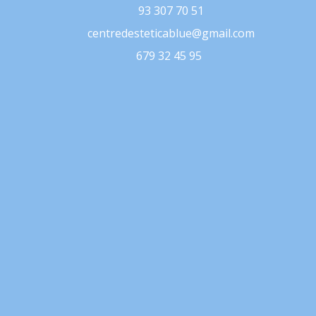
93 307 70 51
centredesteticablue@gmail.com
679 32 45 95