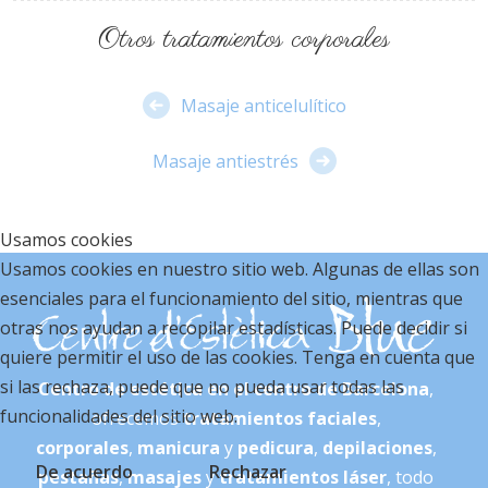
Otros tratamientos corporales
Masaje anticelulítico
Masaje antiestrés
Usamos cookies
Usamos cookies en nuestro sitio web. Algunas de ellas son
esenciales para el funcionamiento del sitio, mientras que
otras nos ayudan a recopilar estadísticas. Puede decidir si
quiere permitir el uso de las cookies. Tenga en cuenta que
si las rechaza, puede que no pueda usar todas las
Centro de estética en el centro de Barcelona
,
funcionalidades del sitio web.
ofrecemos
tratamientos faciales
,
corporales
,
manicura
y
pedicura
,
depilaciones
,
De acuerdo
Rechazar
pestañas
,
masajes
y
tratamientos láser
, todo