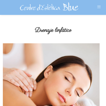
≡
Drenaje linfático